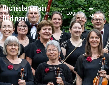
Orchesterverein
Login
Düdingen
Menü