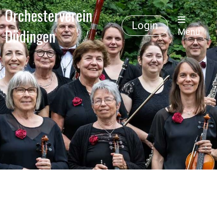
Orchesterverein
Login
Düdingen
Menü